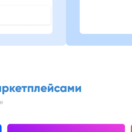
аркетплейсами
не